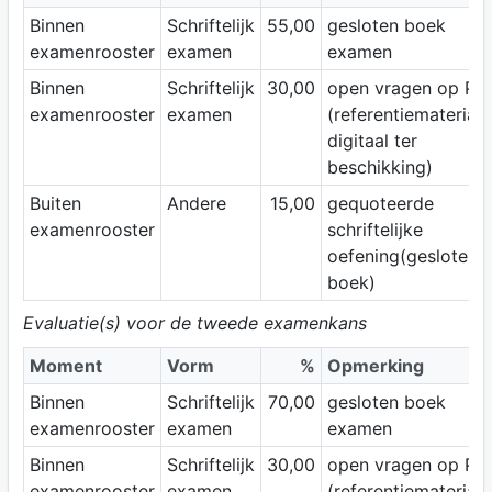
Binnen
Schriftelijk
55,00
gesloten boek
examenrooster
examen
examen
Binnen
Schriftelijk
30,00
open vragen op PC
examenrooster
examen
(referentiemateriaal
digitaal ter
beschikking)
Buiten
Andere
15,00
gequoteerde
examenrooster
schriftelijke
oefening(gesloten
boek)
Evaluatie(s) voor de tweede examenkans
Moment
Vorm
%
Opmerking
Binnen
Schriftelijk
70,00
gesloten boek
examenrooster
examen
examen
Binnen
Schriftelijk
30,00
open vragen op PC
examenrooster
examen
(referentiemateriaal